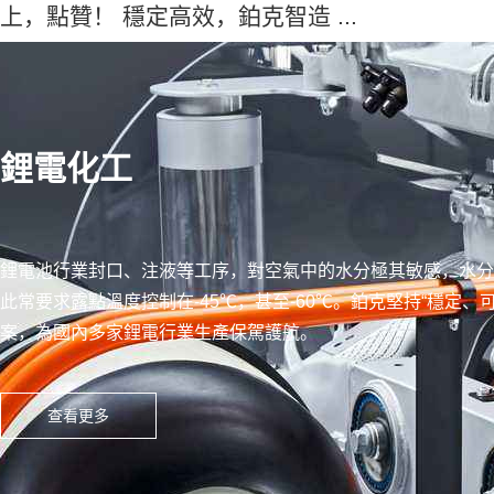
上，點贊！ 穩定高效，鉑克智造 ...
鋰電化工
鋰電池行業封口、注液等工序，對空氣中的水分極其敏感，水分
此常要求露點溫度控制在-45℃，甚至-60℃。鉑克堅持“穩定
案，為國內多家鋰電行業生產保駕護航。
查看更多