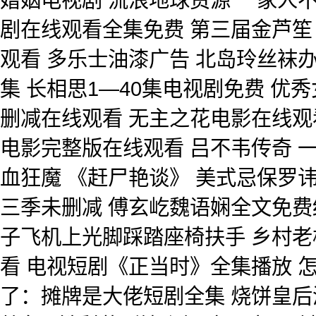
剧在线观看全集免费 第三届金芦笙
观看 多乐士油漆广告 北岛玲丝袜
集 长相思1—40集电视剧免费 优
删减在线观看 无主之花电影在线观
电影完整版在线观看 吕不韦传奇 
血狂魔 《赶尸艳谈》 美式忌保罗讳1
三季未删减 傅玄屹魏语娴全文免费
子飞机上光脚踩踏座椅扶手 乡村老
看 电视短剧《正当时》全集播放 
了：摊牌是大佬短剧全集 烧饼皇后