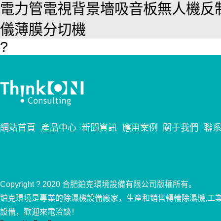
電力管
電視背景墻
吸音板
無人機反
儀
薄膜分切機
?
網站首頁
產品中心
新聞資訊
應用案例
關于我們
聯
Copyright ? 2020 合肥鉑克環境設備有限公司版權所有。
鉑克環境是專業的除濕機設備廠家，生產和銷售轉輪除濕機,工
設備，歡迎來電洽談！