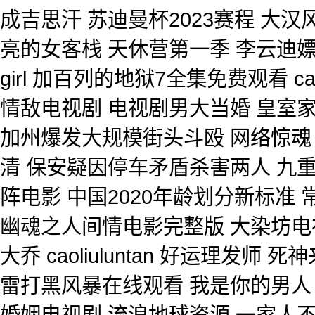
成吉思汗 苏迪曼杯2023赛程 大
亮的女客栈 天休营第一季 李云迪嫖娼
girl 加百列的地狱7全集免费观看 ca
情敌电视剧 电视剧男大当婚 皇室家
加州爆发大规模街头斗殴 网络惊魂 
清 保安疑因停车矛盾杀害两人 九
阵电影 中国2020年龄划分新标准
幽魂之人间情电影完整版 大染坊电
大乔 caoliuluntan 好运理发
雷打黑风暴在线观看 我是你的男人
婚姻电视剧 流浪地球资源 一家人