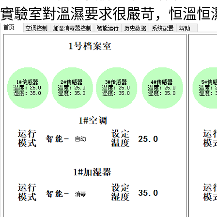
實驗室對溫濕要求很嚴苛，恒溫恒