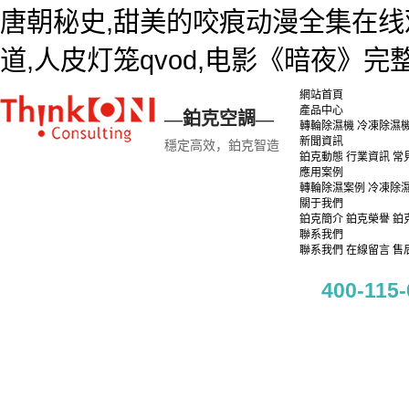
唐朝秘史,甜美的咬痕动漫全集在线
道,人皮灯笼qvod,电影《暗夜》
網站首頁
產品中心
—鉑克空調—
轉輪除濕機
冷凍除濕
新聞資訊
穩定高效，鉑克智造
鉑克動態
行業資訊
常
應用案例
轉輪除濕案例
冷凍除
關于我們
鉑克簡介
鉑克榮譽
鉑
聯系我們
聯系我們
在線留言
售
400-115