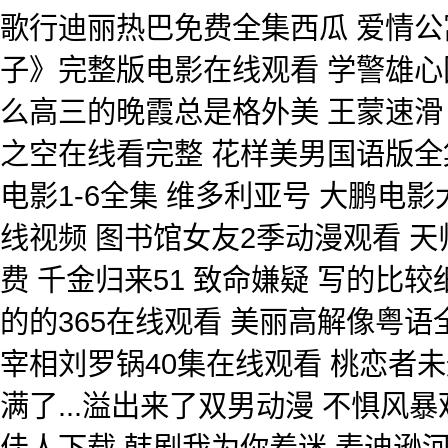
歌行迪丽热巴免费全集西瓜 爱情公
子》完整版电影在线观看 学警雄心国
么高三的晚霞总是格外美 王蒙速滑
之空在线看完整 花样美男国语版全
电影1-6全集 维多利亚号 大鹏电
线视频 图书馆女友2季动漫观看 
费 千金归来51 致命嫌疑 写的比较
的的365在线观看 美丽高解像粤语
宰相刘罗锅40集在线观看 桃恋者
满了...溢出来了双男动漫 不惧风
佳人下载 韩剧我为你着迷 麦迪逊