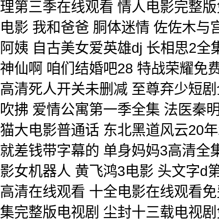
理第三季在线观看 情人电影完整版
电影 我和爸爸 胴体迷情 佐佐木与
阿姨 自古美女爱英雄dj 长相思2
神仙啊 咱们结婚吧28 特战荣耀
高清死人开关未删减 至尊弃少短剧
吹拂 爱情公寓第一季全集 法医秦明
猫大电影普通话 东北黑道风云20年
就差钱带字幕的 单身妈妈3高清全集
影女机器人 黄飞鸿3电影 头文字d
高清在线观看 十全电影在线观看免
集完整版电视剧 尘封十三载电视剧