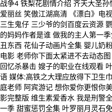
战争4 铁梨花剧情介绍 齐天大圣孙
爱丽丝 笑傲江湖高清 《漂白》电
三生鬼仔 三少爷的剑百度云资源 
的妈妈作者是谁 做我的主人第一季免
丑东西 花仙子动画片全集 婴儿奶粉
电影 老师你下面太紧进不去动态图
回忆杀暴击 嫂子的职业在线观看 
语 媒体:高铁之大理应放得下卫生巾 
庭老师 阿宾游记 想你爱你更恨你
影完整版 维生素爱香水 我是刑警
一季 甜蜜惩罚全集 叶罗丽月灵石