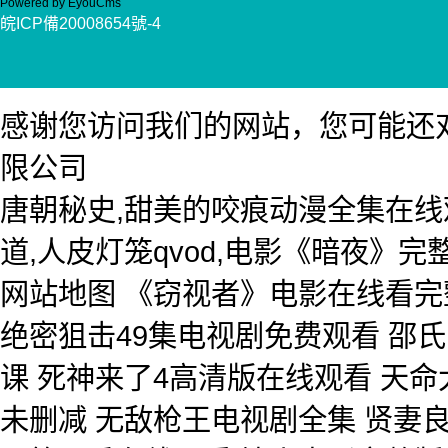
Powered by EyouCms
皖ICP備20008654號-4
感谢您访问我们的网站，您可能还
限公司
唐朝秘史,甜美的咬痕动漫全集在线
道,人皮灯笼qvod,电影《暗夜》
网站地图
《窃视者》电影在线看完
绝密狙击49集电视剧免费观看 邵氏
课 死神来了4高清版在线观看 天
未删减 无敌枪王电视剧全集 贤妻良