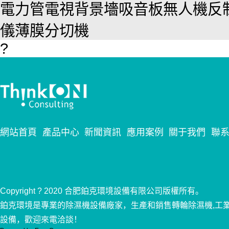
電力管
電視背景墻
吸音板
無人機反
儀
薄膜分切機
?
網站首頁
產品中心
新聞資訊
應用案例
關于我們
聯
Copyright ? 2020 合肥鉑克環境設備有限公司版權所有。
鉑克環境是專業的除濕機設備廠家，生產和銷售轉輪除濕機,工
設備，歡迎來電洽談！