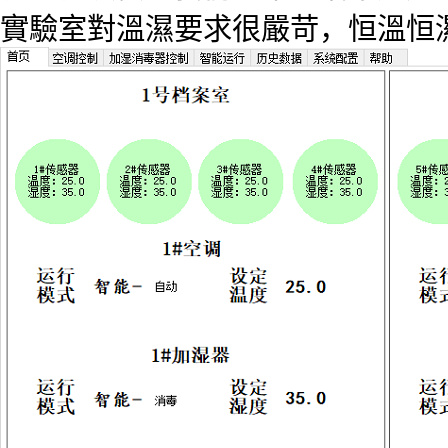
實驗室對溫濕要求很嚴苛，恒溫恒