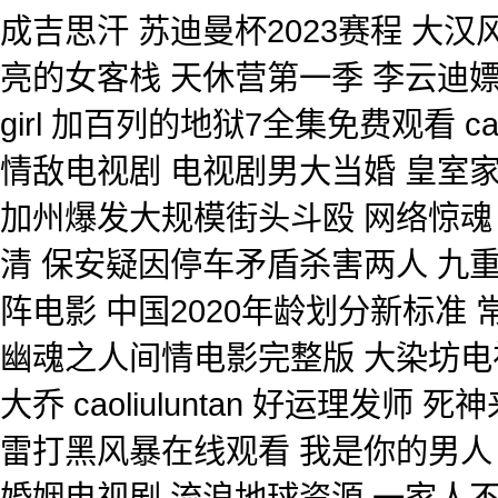
成吉思汗 苏迪曼杯2023赛程 大
亮的女客栈 天休营第一季 李云迪嫖娼
girl 加百列的地狱7全集免费观看 ca
情敌电视剧 电视剧男大当婚 皇室家
加州爆发大规模街头斗殴 网络惊魂 
清 保安疑因停车矛盾杀害两人 九
阵电影 中国2020年龄划分新标准
幽魂之人间情电影完整版 大染坊电
大乔 caoliuluntan 好运理发
雷打黑风暴在线观看 我是你的男人
婚姻电视剧 流浪地球资源 一家人