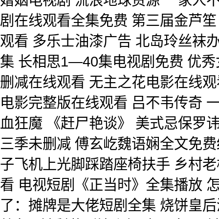
剧在线观看全集免费 第三届金芦笙
观看 多乐士油漆广告 北岛玲丝袜
集 长相思1—40集电视剧免费 优
删减在线观看 无主之花电影在线观
电影完整版在线观看 吕不韦传奇 
血狂魔 《赶尸艳谈》 美式忌保罗讳1
三季未删减 傅玄屹魏语娴全文免费
子飞机上光脚踩踏座椅扶手 乡村老
看 电视短剧《正当时》全集播放 
了：摊牌是大佬短剧全集 烧饼皇后