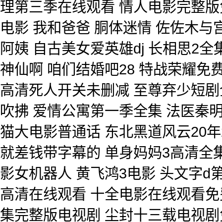
理第三季在线观看 情人电影完整版
电影 我和爸爸 胴体迷情 佐佐木与
阿姨 自古美女爱英雄dj 长相思2
神仙啊 咱们结婚吧28 特战荣耀
高清死人开关未删减 至尊弃少短剧
吹拂 爱情公寓第一季全集 法医秦明
猫大电影普通话 东北黑道风云20年
就差钱带字幕的 单身妈妈3高清全集
影女机器人 黄飞鸿3电影 头文字d
高清在线观看 十全电影在线观看免
集完整版电视剧 尘封十三载电视剧