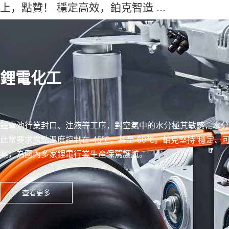
上，點贊！ 穩定高效，鉑克智造 ...
鋰電化工
鋰電池行業封口、注液等工序，對空氣中的水分極其敏感，水分
此常要求露點溫度控制在-45℃，甚至-60℃。鉑克堅持“穩定
案，為國內多家鋰電行業生產保駕護航。
查看更多