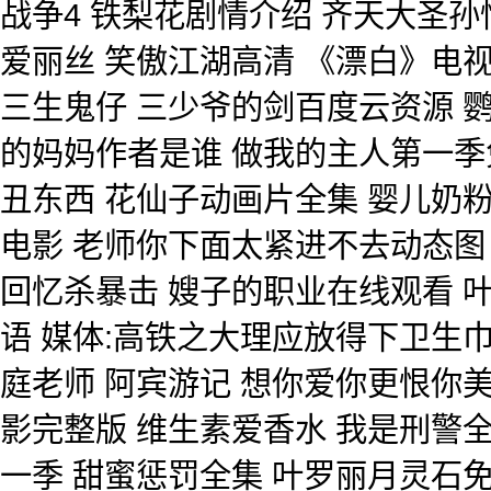
战争4 铁梨花剧情介绍 齐天大圣孙
爱丽丝 笑傲江湖高清 《漂白》电
三生鬼仔 三少爷的剑百度云资源 
的妈妈作者是谁 做我的主人第一季免
丑东西 花仙子动画片全集 婴儿奶粉
电影 老师你下面太紧进不去动态图
回忆杀暴击 嫂子的职业在线观看 
语 媒体:高铁之大理应放得下卫生巾 
庭老师 阿宾游记 想你爱你更恨你
影完整版 维生素爱香水 我是刑警
一季 甜蜜惩罚全集 叶罗丽月灵石