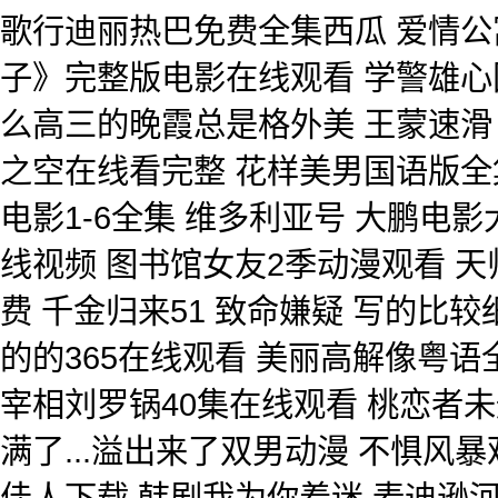
歌行迪丽热巴免费全集西瓜 爱情公
子》完整版电影在线观看 学警雄心国
么高三的晚霞总是格外美 王蒙速滑
之空在线看完整 花样美男国语版全
电影1-6全集 维多利亚号 大鹏电
线视频 图书馆女友2季动漫观看 
费 千金归来51 致命嫌疑 写的比较
的的365在线观看 美丽高解像粤语
宰相刘罗锅40集在线观看 桃恋者
满了...溢出来了双男动漫 不惧风
佳人下载 韩剧我为你着迷 麦迪逊