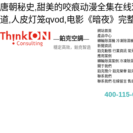
唐朝秘史,甜美的咬痕动漫全集在线
道,人皮灯笼qvod,电影《暗夜》
網站首頁
產品中心
—鉑克空調—
轉輪除濕機
冷凍除濕
新聞資訊
穩定高效，鉑克智造
鉑克動態
行業資訊
常
應用案例
轉輪除濕案例
冷凍除
關于我們
鉑克簡介
鉑克榮譽
鉑
聯系我們
聯系我們
在線留言
售
400-115