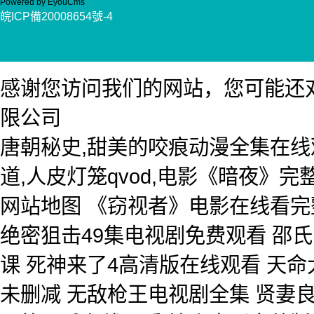
Powered by EyouCms
皖ICP備20008654號-4
感谢您访问我们的网站，您可能还
限公司
唐朝秘史,甜美的咬痕动漫全集在线
道,人皮灯笼qvod,电影《暗夜》
网站地图
《窃视者》电影在线看完
绝密狙击49集电视剧免费观看 邵氏
课 死神来了4高清版在线观看 天
未删减 无敌枪王电视剧全集 贤妻良