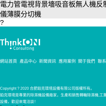
電力管
電視背景墻
吸音板
無人機反
儀
薄膜分切機
?
網站首頁
產品中心
新聞資訊
應用案例
關于我們
聯
Copyright ? 2020 合肥鉑克環境設備有限公司版權所有。
鉑克環境是專業的除濕機設備廠家，生產和銷售轉輪除濕機,工
設備，歡迎來電洽談！