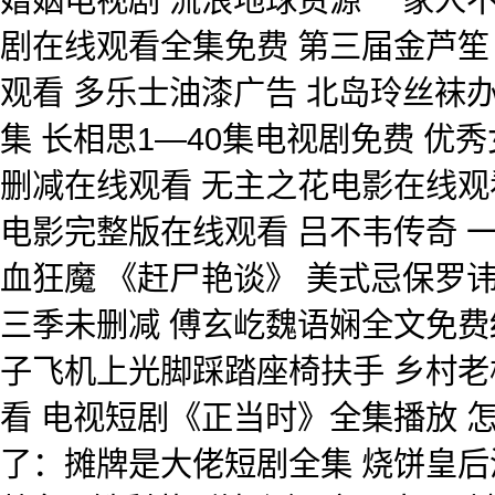
剧在线观看全集免费 第三届金芦笙
观看 多乐士油漆广告 北岛玲丝袜
集 长相思1—40集电视剧免费 优
删减在线观看 无主之花电影在线观
电影完整版在线观看 吕不韦传奇 
血狂魔 《赶尸艳谈》 美式忌保罗讳1
三季未删减 傅玄屹魏语娴全文免费
子飞机上光脚踩踏座椅扶手 乡村老
看 电视短剧《正当时》全集播放 
了：摊牌是大佬短剧全集 烧饼皇后