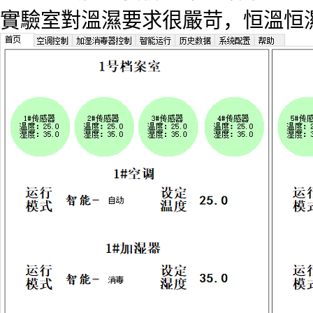
實驗室對溫濕要求很嚴苛，恒溫恒