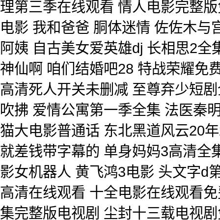
理第三季在线观看 情人电影完整版
电影 我和爸爸 胴体迷情 佐佐木与
阿姨 自古美女爱英雄dj 长相思2
神仙啊 咱们结婚吧28 特战荣耀
高清死人开关未删减 至尊弃少短剧
吹拂 爱情公寓第一季全集 法医秦明
猫大电影普通话 东北黑道风云20年
就差钱带字幕的 单身妈妈3高清全集
影女机器人 黄飞鸿3电影 头文字d
高清在线观看 十全电影在线观看免
集完整版电视剧 尘封十三载电视剧