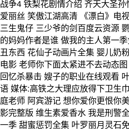
战争4 铁梨花剧情介绍 齐天大圣孙
爱丽丝 笑傲江湖高清 《漂白》电
三生鬼仔 三少爷的剑百度云资源 
的妈妈作者是谁 做我的主人第一季免
丑东西 花仙子动画片全集 婴儿奶粉
电影 老师你下面太紧进不去动态图
回忆杀暴击 嫂子的职业在线观看 
语 媒体:高铁之大理应放得下卫生巾 
庭老师 阿宾游记 想你爱你更恨你
影完整版 维生素爱香水 我是刑警
一季 甜蜜惩罚全集 叶罗丽月灵石