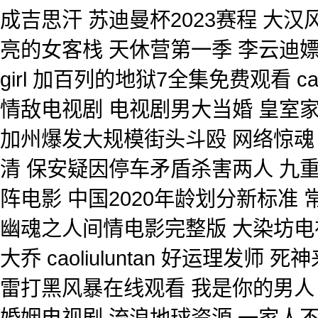
成吉思汗 苏迪曼杯2023赛程 大
亮的女客栈 天休营第一季 李云迪嫖娼
girl 加百列的地狱7全集免费观看 ca
情敌电视剧 电视剧男大当婚 皇室家
加州爆发大规模街头斗殴 网络惊魂 
清 保安疑因停车矛盾杀害两人 九
阵电影 中国2020年龄划分新标准
幽魂之人间情电影完整版 大染坊电
大乔 caoliuluntan 好运理发
雷打黑风暴在线观看 我是你的男人
婚姻电视剧 流浪地球资源 一家人