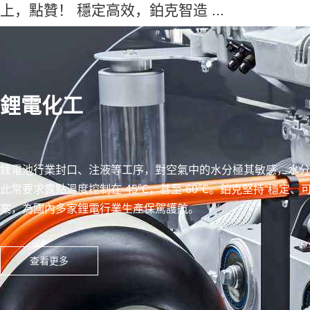
上，點贊！ 穩定高效，鉑克智造 ...
鋰電化工
鋰電池行業封口、注液等工序，對空氣中的水分極其敏感，水分
此常要求露點溫度控制在-45℃，甚至-60℃。鉑克堅持“穩定
案，為國內多家鋰電行業生產保駕護航。
查看更多