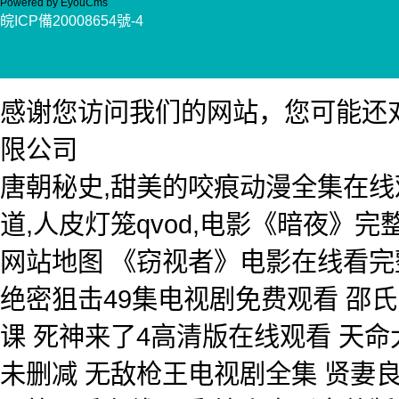
Powered by EyouCms
皖ICP備20008654號-4
感谢您访问我们的网站，您可能还
限公司
唐朝秘史,甜美的咬痕动漫全集在线
道,人皮灯笼qvod,电影《暗夜》
网站地图
《窃视者》电影在线看完
绝密狙击49集电视剧免费观看 邵氏
课 死神来了4高清版在线观看 天
未删减 无敌枪王电视剧全集 贤妻良