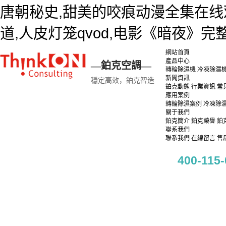
唐朝秘史,甜美的咬痕动漫全集在线
道,人皮灯笼qvod,电影《暗夜》
網站首頁
產品中心
—鉑克空調—
轉輪除濕機
冷凍除濕
新聞資訊
穩定高效，鉑克智造
鉑克動態
行業資訊
常
應用案例
轉輪除濕案例
冷凍除
關于我們
鉑克簡介
鉑克榮譽
鉑
聯系我們
聯系我們
在線留言
售
400-115