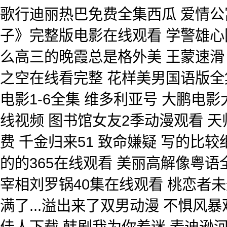
歌行迪丽热巴免费全集西瓜 爱情公
子》完整版电影在线观看 学警雄心国
么高三的晚霞总是格外美 王蒙速滑
之空在线看完整 花样美男国语版全
电影1-6全集 维多利亚号 大鹏电
线视频 图书馆女友2季动漫观看 
费 千金归来51 致命嫌疑 写的比较
的的365在线观看 美丽高解像粤语
宰相刘罗锅40集在线观看 桃恋者
满了...溢出来了双男动漫 不惧风
佳人下载 韩剧我为你着迷 麦迪逊