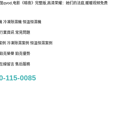
笼qvod,电影《暗夜》完整版,高清荣耀：她们的法庭,暖暖视频免费
機
冷凍除濕機
恒溫恒濕機
行業資訊
常見問題
案例
冷凍除濕案例
恒溫恒濕案例
鉑克榮譽
鉑克優勢
在線留言
售后服務
0-115-0085