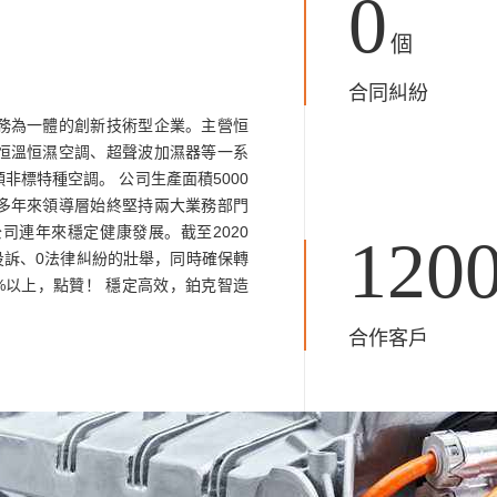
0
個
合同糾紛
務為一體的創新技術型企業。主營恒
恒溫恒濕空調、超聲波加濕器等一系
標特種空調。 公司生產面積5000
多年來領導層始終堅持兩大業務部門
司連年來穩定健康發展。截至2020
120
投訴、0法律糾紛的壯舉，同時確保轉
%以上，點贊！ 穩定高效，鉑克智造
合作客戶