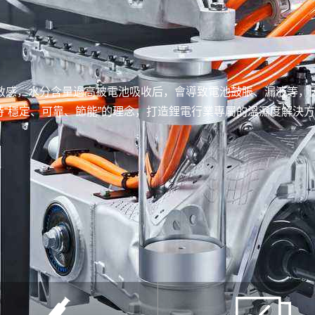
敏感，水分含量過高被電池吸收后，會導致電池鼓脹、漏液等，
堅持“穩定、可靠、節能”的理念，打造鋰電行業專屬的溫濕度解決方