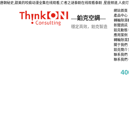
唐朝秘史,甜美的咬痕动漫全集在线观看,亡者之谜泰剧在线观看泰剧 ,星座频道,人皮灯
網站首頁
產品中心
—鉑克空調—
轉輪除濕
新聞資訊
穩定高效，鉑克智造
鉑克動態
應用案例
轉輪除濕
關于我們
鉑克簡介
聯系我們
聯系我們
40