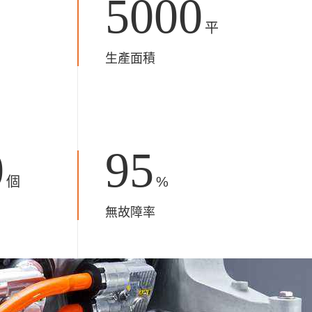
5000
平
生產面積
0
95
個
%
無故障率