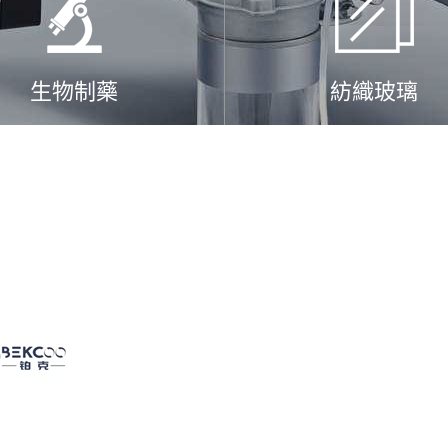
生物制藥
紡織玻璃