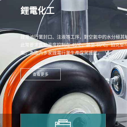
鋰電化工
鋰電池行業封口、注液等工序，對空氣中的水分極其
此常要求露點溫度控制在-45℃，甚至-60℃。鉑克
案，為國內多家鋰電行業生產保駕護航。
查看更多